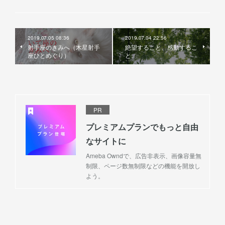
2019.07.05 08:36
2019.07.04 22:56
射手座のきみへ（木星射手
絶望すること、感動するこ
座ひとめぐり）
と。
PR
プレミアムプランでもっと自由
なサイトに
Ameba Owndで、広告非表示、画像容量無
制限、ページ数無制限などの機能を開放し
よう。