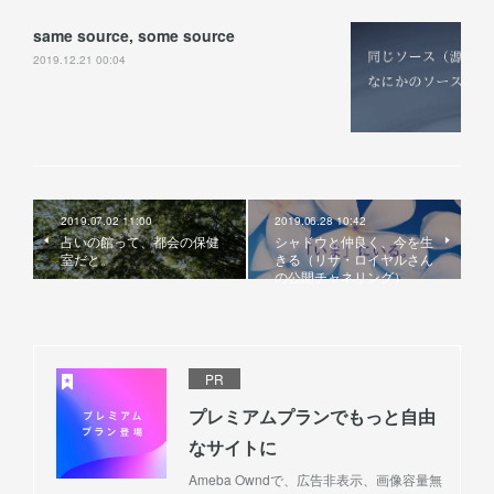
same source, some source
2019.12.21 00:04
2019.07.02 11:00
2019.06.28 10:42
占いの館って、都会の保健
シャドウと仲良く、今を生
室だと。
きる（リサ・ロイヤルさん
の公開チャネリング）
PR
プレミアムプランでもっと自由
なサイトに
Ameba Owndで、広告非表示、画像容量無